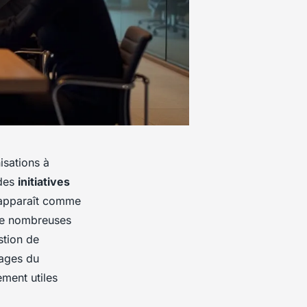
isations à
 des
initiatives
pparaît comme
 De nombreuses
stion de
uages du
ment utiles