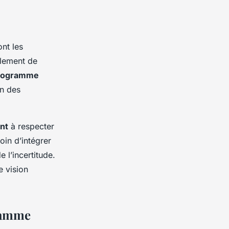
nt les
ilement de
programme
in des
nt
à respecter
oin d’intégrer
 l’incertitude.
e vision
gramme