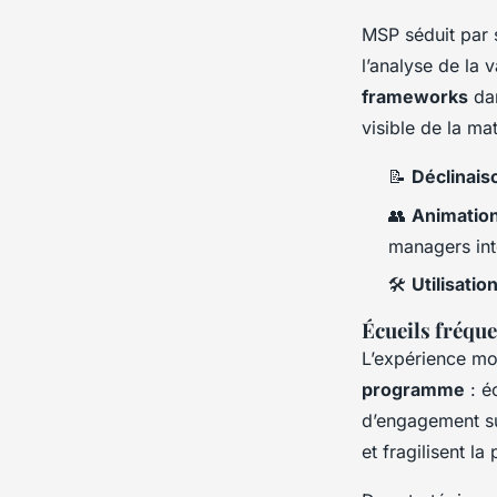
MSP séduit par s
l’analyse de la 
frameworks
dan
visible de la ma
📝
Déclinais
👥
Animation
managers int
🛠️
Utilisatio
Écueils fréqu
L’expérience mo
programme
: é
d’engagement sur
et fragilisent la