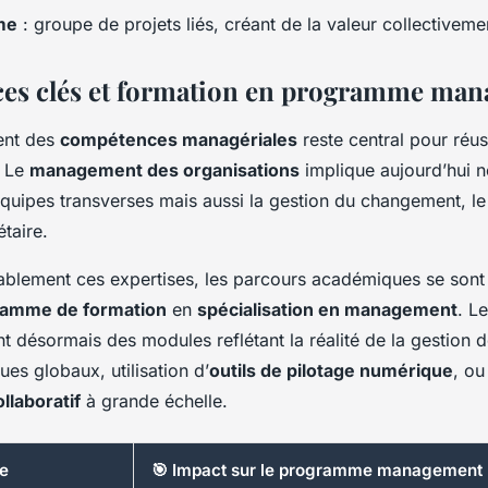
me
: groupe de projets liés, créant de la valeur collectiveme
es clés et formation en programme ma
ent des
compétences managériales
reste central pour réus
. Le
management des organisations
implique aujourd’hui n
quipes transverses mais aussi la gestion du changement, le
étaire.
ablement ces expertises, les parcours académiques se sont 
amme de formation
en
spécialisation en management
. L
t désormais des modules reflétant la réalité de la gestion
ues globaux, utilisation d’
outils de pilotage numérique
, ou
laboratif
à grande échelle.
e
🎯 Impact sur le programme management