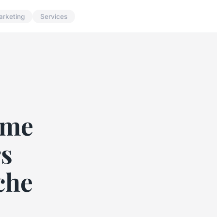
arketing
Services
mme
rs
che