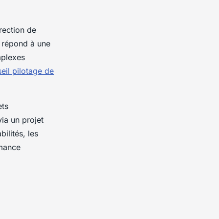
rection de
s répond à une
mplexes
eil pilotage de
ets
via un projet
ilités, les
rmance