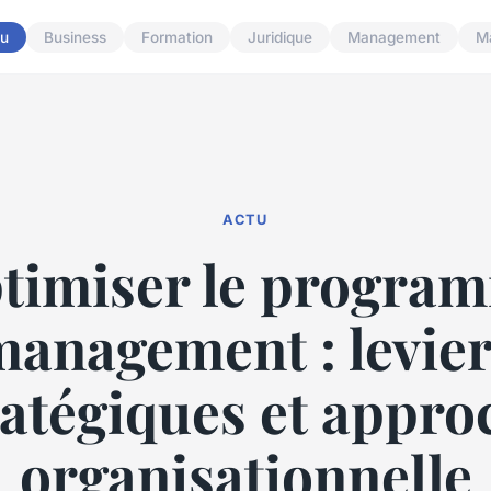
u
Business
Formation
Juridique
Management
M
ACTU
timiser le progra
anagement : levie
ratégiques et appro
organisationnelle