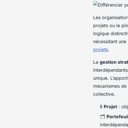
Les organisatio
projets ou le p
logique distinc
nécessitant une 
projets
.
La
gestion str
interdépendants 
unique. L’apport
mécanismes de g
collective.
🚦
Projet
: obj
🗂️
Portefeui
interdépend