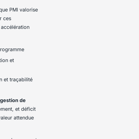
 que PMI valorise
r ces
accélération
programme
tion et
 et traçabilité
gestion de
ent, et déficit
valeur attendue