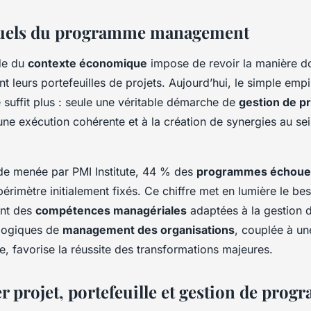
tuels du programme management
ide du
contexte économique
impose de revoir la manière do
ent leurs portefeuilles de projets. Aujourd’hui, le simple emp
e suffit plus : seule une véritable démarche de
gestion de 
une exécution cohérente et à la création de synergies au se
de menée par PMI Institute, 44 % des
programmes échoue
 périmètre initialement fixés. Ce chiffre met en lumière le bes
nt des
compétences managériales
adaptées à la gestion de
 logiques de
management des organisations
, couplée à un
re, favorise la réussite des transformations majeures.
r projet, portefeuille et gestion de pro