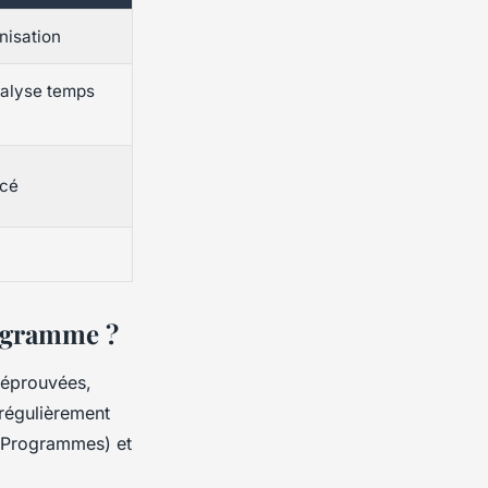
nisation
analyse temps
rcé
rogramme ?
 éprouvées,
 régulièrement
 Programmes) et