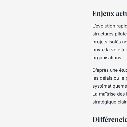
Enjeux ac
L’évolution rap
structures pilot
projets isolés n
ouvre la voie à 
organisations.
D’après une étu
les délais ou le
systématiqueme
La maîtrise des
stratégique clai
Différencie