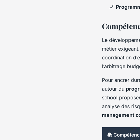
🔗
Program
Compétenc
Le développem
métier exigeant
coordination d’é
l’arbitrage budg
Pour ancrer dur
autour du
progr
school proposen
analyse des risq
management col
📚 Compétenc