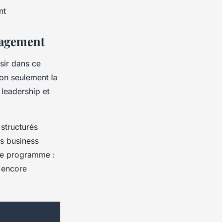
nt
nagement
sir dans ce
on seulement la
 leadership et
structurés
es business
 de programme :
 encore