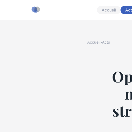
Accueil
Act
Accueil
›
Actu
Op
m
st