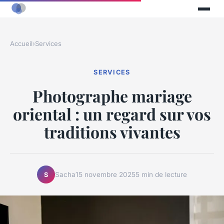
Accueil
›
Services
SERVICES
Photographe mariage
oriental : un regard sur vos
traditions vivantes
Sacha
15 novembre 2025
5 min de lecture
S